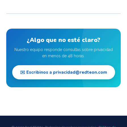
¿Algo que no esté claro?
Nuestro equipo responde consultas sobre privacidad
en menos de 48 horas.
✉️ Escribinos a
privacidad@redteon.com